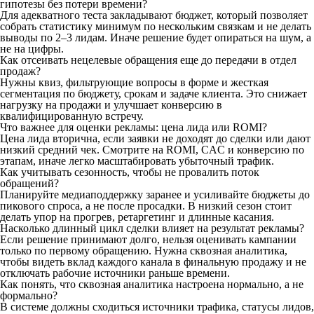
гипотезы без потери времени?
Для адекватного теста закладывают бюджет, который позволяет
собрать статистику минимум по нескольким связкам и не делать
выводы по 2–3 лидам. Иначе решение будет опираться на шум, а
не на цифры.
Как отсеивать нецелевые обращения еще до передачи в отдел
продаж?
Нужны квиз, фильтрующие вопросы в форме и жесткая
сегментация по бюджету, срокам и задаче клиента. Это снижает
нагрузку на продажи и улучшает конверсию в
квалифицированную встречу.
Что важнее для оценки рекламы: цена лида или ROMI?
Цена лида вторична, если заявки не доходят до сделки или дают
низкий средний чек. Смотрите на ROMI, CAC и конверсию по
этапам, иначе легко масштабировать убыточный трафик.
Как учитывать сезонность, чтобы не провалить поток
обращений?
Планируйте медиаподдержку заранее и усиливайте бюджеты до
пикового спроса, а не после просадки. В низкий сезон стоит
делать упор на прогрев, ретаргетинг и длинные касания.
Насколько длинный цикл сделки влияет на результат рекламы?
Если решение принимают долго, нельзя оценивать кампании
только по первому обращению. Нужна сквозная аналитика,
чтобы видеть вклад каждого канала в финальную продажу и не
отключать рабочие источники раньше времени.
Как понять, что сквозная аналитика настроена нормально, а не
формально?
В системе должны сходиться источники трафика, статусы лидов,