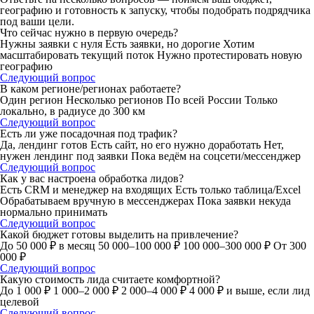
географию и готовность к запуску, чтобы подобрать подрядчика
под ваши цели.
Что сейчас нужно в первую очередь?
Нужны заявки с нуля
Есть заявки, но дорогие
Хотим
масштабировать текущий поток
Нужно протестировать новую
географию
Следующий вопрос
В каком регионе/регионах работаете?
Один регион
Несколько регионов
По всей России
Только
локально, в радиусе до 300 км
Следующий вопрос
Есть ли уже посадочная под трафик?
Да, лендинг готов
Есть сайт, но его нужно доработать
Нет,
нужен лендинг под заявки
Пока ведём на соцсети/мессенджер
Следующий вопрос
Как у вас настроена обработка лидов?
Есть CRM и менеджер на входящих
Есть только таблица/Excel
Обрабатываем вручную в мессенджерах
Пока заявки некуда
нормально принимать
Следующий вопрос
Какой бюджет готовы выделить на привлечение?
До 50 000 ₽ в месяц
50 000–100 000 ₽
100 000–300 000 ₽
От 300
000 ₽
Следующий вопрос
Какую стоимость лида считаете комфортной?
До 1 000 ₽
1 000–2 000 ₽
2 000–4 000 ₽
4 000 ₽ и выше, если лид
целевой
Следующий вопрос