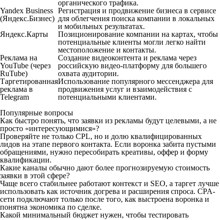
органического трафика.
Yandex Business
Регистрация и продвижение бизнеса в сервисе
(Яндекс.Бизнес)
для облегчения поиска компании в локальных
и мобильных результатах.
Яндекс.Карты
Позиционирование компании на картах, чтобы
потенциальные клиенты могли легко найти
местоположение и контакты.
Реклама на
Создание видеоконтента и реклама через
YouTube (через
российскую видео-платформу для большего
RuTube)
охвата аудитории.
Таргетированная
Использование популярного мессенджера для
реклама в
продвижения услуг и взаимодействия с
Telegram
потенциальными клиентами.
Популярные вопросы
Как быстро понять, что заявки из рекламы будут целевыми, а не
просто «интересующимися»?
Проверяйте не только CPL, но и долю квалифицированных
лидов на этапе первого контакта. Если воронка забита пустыми
обращениями, нужно пересобирать креативы, оффер и форму
квалификации.
Какие каналы обычно дают более прогнозируемую стоимость
заявки в этой сфере?
Чаще всего стабильнее работают контекст и SEO, а таргет лучше
использовать как источник догрева и расширения спроса. CPA-
сети подключают только после того, как выстроена воронка и
понятна экономика по сделке.
Какой минимальный бюджет нужен, чтобы тестировать