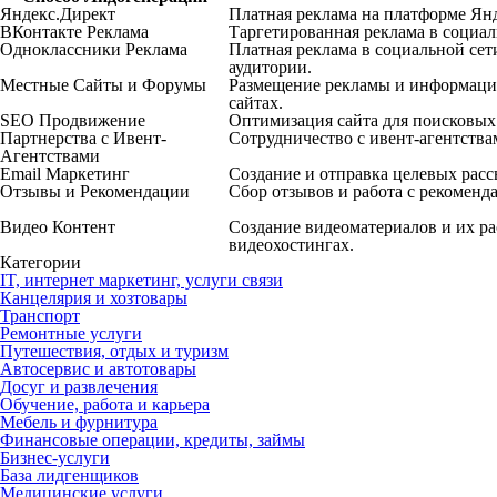
Яндекс.Директ
Платная реклама на платформе Янд
ВКонтакте Реклама
Таргетированная реклама в социал
Одноклассники Реклама
Платная реклама в социальной сет
аудитории.
Местные Сайты и Форумы
Размещение рекламы и информаци
сайтах.
SEO Продвижение
Оптимизация сайта для поисковых 
Партнерства с Ивент-
Сотрудничество с ивент-агентства
Агентствами
Email Маркетинг
Создание и отправка целевых рас
Отзывы и Рекомендации
Сбор отзывов и работа с рекоменд
Видео Контент
Создание видеоматериалов и их ра
видеохостингах.
Категории
IT, интернет маркетинг, услуги связи
Канцелярия и хозтовары
Транспорт
Ремонтные услуги
Путешествия, отдых и туризм
Автосервис и автотовары
Досуг и развлечения
Обучение, работа и карьера
Мебель и фурнитура
Финансовые операции, кредиты, займы
Бизнес-услуги
База лидгенщиков
Медицинские услуги