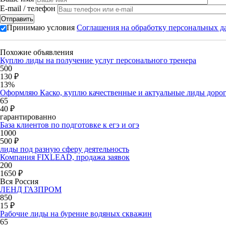
E-mail / телефон
Принимаю условия
Соглашения на обработку персональных 
Похожие объявления
Куплю лиды на получение услуг персонального тренера
500
130 ₽
13%
Оформляю Каско, куплю качественные и актуальные лиды доро
65
40 ₽
гарантированно
База клиентов по подготовке к егэ и огэ
1000
500 ₽
лиды под разную сферу деятельность
Компания FIXLEAD, продажа заявок
200
1650 ₽
Вся Россия
ЛЕНД ГАЗПРОМ
850
15 ₽
Рабочие лиды на бурение водяных скважин
65