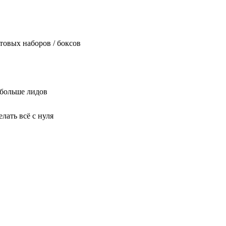
товых наборов / боксов
 больше лидов
лать всё с нуля