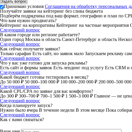
Принимаю условия
Соглашения на обработку персональных 
Получайте заявки на кейтеринг без слива бюджета
Подберём подрядчика под ваш формат, географию и план по CPL
Что вам нужно продвигать?
Кейтеринг на корпоративы
Кейтеринг на частные мероприятия
Следующий вопрос
В каком городе или регионе работаете?
Один город
Москва и область
Санкт-Петербург и область
Неско
Следующий вопрос
Как сейчас получаете заявки?
Только сарафан
Есть сайт, но заявок мало
Запускаем рекламу са
Следующий вопрос
Что у вас уже готово для запуска рекламы?
Есть сайт и формы заявок
Есть лендинг под услугу
Есть CRM и 
Следующий вопрос
Какой бюджет готовы тестировать в месяц?
До 50 000 ₽
50 000–100 000 ₽
100 000–200 000 ₽
200 000–500 000
Следующий вопрос
Какой CPL/CPA по заявке для вас комфортен?
До 300 ₽
300–700 ₽
700–1 500 ₽
1 500–3 000 ₽
Главное — не цена 
Следующий вопрос
Когда планируете запуск?
Нужно было вчера
В течение недели
В этом месяце
Пока собир
Следующий вопрос
Как с вами связаться?
Ваше имя