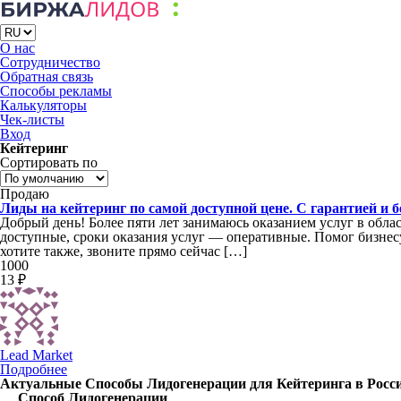
О нас
Сотрудничество
Обратная связь
Способы рекламы
Калькуляторы
Чек-листы
Вход
Кейтеринг
Сортировать по
Продаю
Лиды на кейтеринг по самой доступной цене. С гарантией и б
Добрый день! Более пяти лет занимаюсь оказанием услуг в обл
доступные, сроки оказания услуг — оперативные. Помог бизнесу
хотите также, звоните прямо сейчас […]
1000
13 ₽
Lead Market
Подробнее
Актуальные Способы Лидогенерации для Кейтеринга в России
Способ Лидогенерации