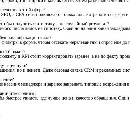
, сроки, тип запроса и контакт ЛПР. Затем раздельно считают C
лечения в этой сфере?
 и SEO, а CPA-сети подключают только после отработки оффера 
.
чтобы получить статистику, а не случайный результат?
уемого числа лидов на гипотезу. Обычно на один канал закладыв
лабую квалификацию лида?
фильтры в форме, чтобы отсекать нерелевантный спрос еще до п
мный бюджет?
бюджету и KPI стоит корректировать заранее, а не по факту пров
идут вручную?
ращения, но и деньги. Даже базовая связка CRM и рекламных си
ешение?
ные касания менеджера и заранее закрывать типовые возражения 
граничиться одним?
обы быстрее увидеть, где лучше цена и качество обращения. Оди