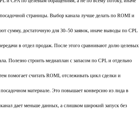
PL и CPA по целевым обращениям, а не по всему потоку, иначе
и посадочной страницы. Выбор канала лучше делать по ROMI и
ают сумму, достаточную для 30–50 заявок, иначе выводы по CPL
ередачи в отдел продаж. После этого сравнивают долю целевых
ала. Полезно строить медиаплан с запасом по CPL и отдельно
стем помогает считать ROMI, отслеживать цикл сделки и
в посадочном материале. Это повышает конверсию из лида в
н канал дает меньше данных, а слишком широкий запуск без