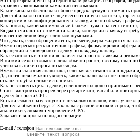
На старте фиксируют критерии квалификации: география, бюджет
управлять экономикой кампаний невозможно.
Какие каналы обычно дают более предсказуемую стоимость прив
Для стабильного потока чаще всего тестируют контекст, таргет
конверсии в квалифицированную заявку, а не по объему трафика
Как понять, какой минимальный бюджет нужен на тест гипотез, 
Бюджет считают от стоимости клика, конверсии в заявку и треб
и качеству лидов будут слишком шумными.
Что делать, если обращения есть, но менеджеры жалуются на с
Нужно пересмотреть источник трафика, формулировки оффера и 
обращений и конверсию в сделку по каждому каналу.
Как сезонность в этой нише влияет на план по заявкам и рекла
В низкий сезон стоимость лида обычно растет, поэтому план по 
учитывать пики спроса по месяцам.
Нужна ли сквозная аналитика, если заявок немного и продажи 
Да, иначе невозможно увидеть, какие каналы дают не только об
отключать убыточные источники.
Как не затянуть цикл сделки, если клиенты долго принимают р
Стоит выстроить прогрев через ретаргетинг, e-mail или повтор
сделку без роста CPL.
Есть ли смысл сразу запускать несколько каналов, или лучше о
Для теста обычно берут 2–3 канала с разной логикой спроса, чт
аналитики усложняет управление CPA.
Задавайте вопросы по лидогенерации
E-mail / телефон