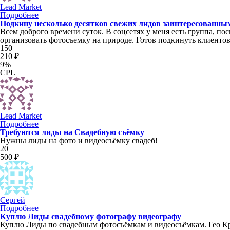
Lead Market
Подробнее
Подкину несколько десятков свежих лидов заинтересованн
Всем доброго времени суток. В соцсетях у меня есть группа, 
организовать фотосъемку на природе. Готов подкинуть клиенто
150
210 ₽
9%
CPL
Lead Market
Подробнее
Требуются лиды на Свадебную съёмку
Нужны лиды на фото и видеосъёмку свадеб!
20
500 ₽
Сергей
Подробнее
Куплю Лиды свадебному фотографу видеографу
Куплю Лиды по свадебным фотосъёмкам и видеосъёмкам. Гео К