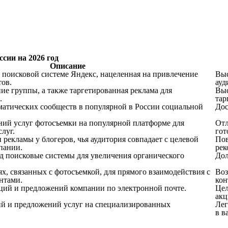
сии на 2026 год
Описание
в поисковой системе Яндекс, нацеленная на привлечение
Выс
ов.
ауд
ие группы, а также таргетированная реклама для
Выс
.
тар
ематических сообществ в популярной в России социальной
Дос
ий услуг фотосъемки на популярной платформе для
Отл
слуг.
гот
рекламы у блогеров, чья аудитория совпадает с целевой
Пов
пании.
рек
д поисковые системы для увеличения органического
Дол
х, связанных с фотосъемкой, для прямого взаимодействия с
Воз
нтами.
кон
кций и предложений компании по электронной почте.
Цел
акц
й и предложений услуг на специализированных
Лег
в в