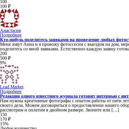
100
100 ₽
Анастасия
Подробнее
Кто-нибудь поделитесь заявками на проведение любых фото
Меня зовут Анна и я провожу фотоссесии с выездом на дом, мер
поделитесь со мной заявками. Естественно каждую заявку готова
200
500 ₽
9%
Lead Market
Подробнее
Редакция одного известного журнала готовит интервью с и
Нам нужны креативные фотографы с опытом работы от пяти лет
своего дела. Можем договориться о предоставлении нашего обо
рассмотрим и оплатим в двойном размере. Звоните или […]
150
170 ₽
15%
Любое количество