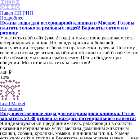
Павел ПП РИП
Подробнее
Нужны лиды для ветеринарной клиники в Москве. Готовы
платить только за реальных людей! Варианты оптом и в
розницу
У нас есть свой сайт (уже 2 года) и мы активно развиваем сеть
ветеринарных клиник. Но, ввиду кризиса и большой
конкуренции, отдача от бизнеса практически нулевая. Поэтому
если вы готовы делиться наработанной клиентской базой честно
и без обмана, мы с вами сработаемся. Цены обсудим при
общении. Мы готовы платить за качество!
65
240 ₽
14%
Lead Market
Подробнее
Ищу качественные лиды для ветеринарной клиники. Готов
заплатить 50-80 рублей за каждого потенциального клиента!
Я индивидуальный предприниматель, работающий в области
оказания ветеринарных услуг мелким домашним животным
(кошки, собаки, кролики, хомяки, шиншиллы и т. д.). У меня
есть свой сайт и группа в Вконтакте, и мне нужны заявки — чем