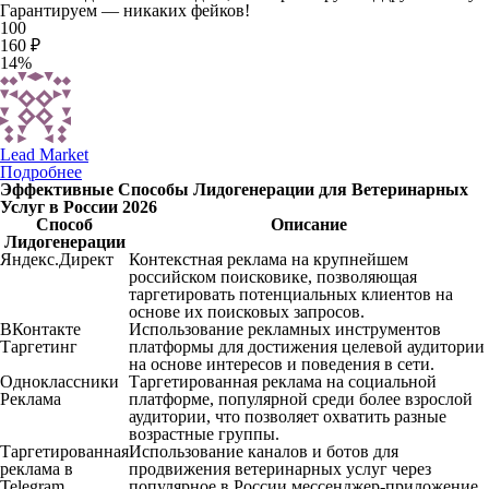
Гарантируем — никаких фейков!
100
160 ₽
14%
Lead Market
Подробнее
Эффективные Способы Лидогенерации для Ветеринарных
Услуг в России 2026
Способ
Описание
Лидогенерации
Яндекс.Директ
Контекстная реклама на крупнейшем
российском поисковике, позволяющая
таргетировать потенциальных клиентов на
основе их поисковых запросов.
ВКонтакте
Использование рекламных инструментов
Таргетинг
платформы для достижения целевой аудитории
на основе интересов и поведения в сети.
Одноклассники
Таргетированная реклама на социальной
Реклама
платформе, популярной среди более взрослой
аудитории, что позволяет охватить разные
возрастные группы.
Таргетированная
Использование каналов и ботов для
реклама в
продвижения ветеринарных услуг через
Telegram
популярное в России мессенджер-приложение.