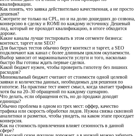
квалификации.
Как понять, что заявка действительно качественная, а не просто
дешевая?
Смотрите не только на CPL, но и на долю дошедших до созвона,
конверсию в сделку и ROMI по каждому источнику. Дешевый
лид, который не проходит квалификацию, в итоге обходится
дороже.
Какие каналы лучше тестировать в этом сегменте бизнеса:
контекст, таргет или SEO?
Для быстрых тестов обычно берут контекст и таргет, а SEO
подключают как канал с более длинным циклом окупаемости.
Выбор зависит от маржинальности услуги и того, насколько
быстро Вы готовы ждать первые сделки.
Какой бюджет нужен, чтобы проверить гипотезу без лишних
расходов?
Минимальный бюджет считают от стоимости одной целевой
заявки и количества данных, необходимых для решения по
гипотезе. На практике тест имеет смысл, когда хватает трафика
хотя бы на 20–30 обращений по каждому сценарию.
Что делать, если обращения есть, но до продажи доходят
единицы?
Обычно проблема в одном из трех мест: оффер, качество
трафика или скорость обработки лидов. Нужна связка сквозной
аналитики и разметки, чтобы увидеть, на каком этапе проседает
конверсия.
Как на стоимость привлечения влияет сезонность в данной
сфере?
В высокий сезон аукцион дорожает, а в низкий можно забирать