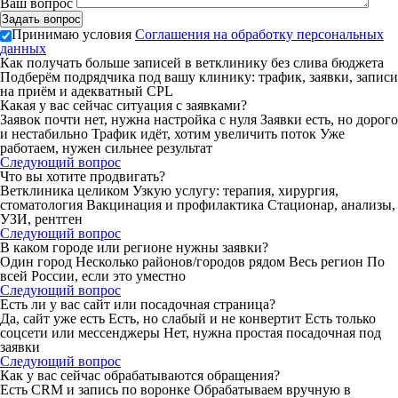
Ваш вопрос
Принимаю условия
Соглашения на обработку персональных
данных
Как получать больше записей в ветклинику без слива бюджета
Подберём подрядчика под вашу клинику: трафик, заявки, записи
на приём и адекватный CPL
Какая у вас сейчас ситуация с заявками?
Заявок почти нет, нужна настройка с нуля
Заявки есть, но дорого
и нестабильно
Трафик идёт, хотим увеличить поток
Уже
работаем, нужен сильнее результат
Следующий вопрос
Что вы хотите продвигать?
Ветклиника целиком
Узкую услугу: терапия, хирургия,
стоматология
Вакцинация и профилактика
Стационар, анализы,
УЗИ, рентген
Следующий вопрос
В каком городе или регионе нужны заявки?
Один город
Несколько районов/городов рядом
Весь регион
По
всей России, если это уместно
Следующий вопрос
Есть ли у вас сайт или посадочная страница?
Да, сайт уже есть
Есть, но слабый и не конвертит
Есть только
соцсети или мессенджеры
Нет, нужна простая посадочная под
заявки
Следующий вопрос
Как у вас сейчас обрабатываются обращения?
Есть CRM и запись по воронке
Обрабатываем вручную в