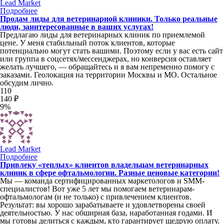
Lead Market
Подробнее
Продам лиды для ветеринарной клиники. Только реальные
люди, заинтересованные в ваших услугах!
Предлагаю лиды для ветеринарных клиник по приемлемой
цене. У меня стабильный поток клиентов, которые
потенциально могут стать вашими. Поэтому если у вас есть сайт
или группа в соцсетях/мессенджерах, но конверсия оставляет
желать лучшего, — обращайтесь и я вам непременно помогу с
заказами. Геолокация на территории Москвы и МО. Остальное
обсудим лично.
110
140 ₽
9%
Lead Market
Подробнее
Привлеку «теплых» клиентов владельцам ветеринарных
клиник в сфере офтальмологии. Разные ценовые категории!
Мы — команда сертифицированных маркетологов и SMM-
специалистов! Вот уже 5 лет мы помогаем ветеринарам-
офтальмологам (и не только) с привлечением клиентов.
Результат: вы хорошо зарабатываете и удовлетворены своей
деятельностью. У нас обширная база, наработанная годами. И
мы готовы делиться с каждым, кто гарантирует щедрую оплату.