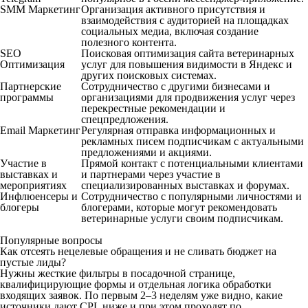
SMM Маркетинг
Организация активного присутствия и
взаимодействия с аудиторией на площадках
социальных медиа, включая создание
полезного контента.
SEO
Поисковая оптимизация сайта ветеринарных
Оптимизация
услуг для повышения видимости в Яндекс и
других поисковых системах.
Партнерские
Сотрудничество с другими бизнесами и
программы
организациями для продвижения услуг через
перекрестные рекомендации и
спецпредложения.
Email Маркетинг
Регулярная отправка информационных и
рекламных писем подписчикам с актуальными
предложениями и акциями.
Участие в
Прямой контакт с потенциальными клиентами
выставках и
и партнерами через участие в
мероприятиях
специализированных выставках и форумах.
Инфлюенсеры и
Сотрудничество с популярными личностями и
блогеры
блогерами, которые могут рекомендовать
ветеринарные услуги своим подписчикам.
Популярные вопросы
Как отсеять нецелевые обращения и не сливать бюджет на
пустые лиды?
Нужны жесткие фильтры в посадочной странице,
квалифицирующие формы и отдельная логика обработки
входящих заявок. По первым 2–3 неделям уже видно, какие
источники дают CPL ниже и при этом проходят по