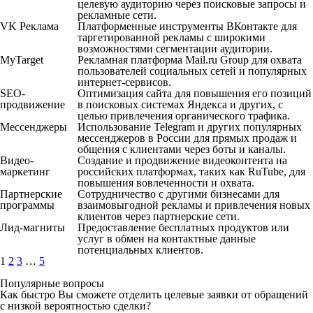
целевую аудиторию через поисковые запросы и
рекламные сети.
VK Реклама
Платформенные инструменты ВКонтакте для
таргетированной рекламы с широкими
возможностями сегментации аудитории.
MyTarget
Рекламная платформа Mail.ru Group для охвата
пользователей социальных сетей и популярных
интернет-сервисов.
SEO-
Оптимизация сайта для повышения его позиций
продвижение
в поисковых системах Яндекса и других, с
целью привлечения органического трафика.
Мессенджеры
Использование Telegram и других популярных
мессенджеров в России для прямых продаж и
общения с клиентами через боты и каналы.
Видео-
Создание и продвижение видеоконтента на
маркетинг
российских платформах, таких как RuTube, для
повышения вовлеченности и охвата.
Партнерские
Сотрудничество с другими бизнесами для
программы
взаимовыгодной рекламы и привлечения новых
клиентов через партнерские сети.
Лид-магниты
Предоставление бесплатных продуктов или
услуг в обмен на контактные данные
потенциальных клиентов.
1
2
3
…
5
Популярные вопросы
Как быстро Вы сможете отделить целевые заявки от обращений
с низкой вероятностью сделки?