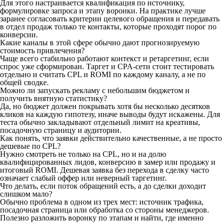
Для этого настраивается квалификация по источнику,
формулировке запроса и этапу воронки. На практике лучше
заранее согласовать критерии целевого обращения и передавать
в отдел продаж только те контакты, которые проходят порог по
конверсии.
Какие каналы в этой сфере обычно дают прогнозируемую
стоимость привлечения?
Чаще всего стабильно работают контекст и ретаргетинг, если
спрос уже сформирован. Таргет и CPA-сети стоит тестировать
отдельно и считать CPL и ROMI по каждому каналу, а не по
общей сводке.
Можно ли запускать рекламу с небольшим бюджетом и
получить внятную статистику?
Да, но бюджет должен покрывать хотя бы несколько десятков
кликов на каждую гипотезу, иначе выводы будут искажены. Для
теста обычно закладывают отдельный лимит на креативы,
посадочную страницу и аудитории.
Как понять, что заявки действительно качественные, а не просто
дешевые по CPL?
Нужно смотреть не только на CPL, но и на долю
квалифицированных лидов, конверсию в замер или продажу и
итоговый ROMI. Дешевая заявка без перехода в сделку часто
означает слабый оффер или неверный таргетинг.
Что делать, если поток обращений есть, а до сделки доходит
слишком мало?
Обычно проблема в одном из трех мест: источник трафика,
посадочная страница или обработка со стороны менеджеров.
Полезно разложить воронку по этапам и найти, где именно