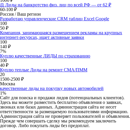
1000 ₽
⚖️ Лиды на банкротство физ. лиц по всей РФ — от 62 ₽
60-100 ₽
Россия / Ваш регион
Разработаю управленческие CRM таблиц Excel Google
100
50 ₽
Компания, занимающаяся размещением рекламы на крупных
интернет-ресурсах, ищет активные заявки
100
140 ₽
7%
Куплю качественные ЛИДЫ по страхованию
100
40 ₽
Куплю теплые Лиды на ремонт СМА/ПММ
20
1500-2500 ₽
Москва
качественные лиды на покупку новых автомобилей
1%
Сайт для поиска и продажи лидов (потенциальных клиентов).
Здесь вы можете разместить бесплатно объявления о заявках,
звонках или базах данных. Администрация сайта не несет
ответственности за размещаемую пользователями информацию.
Администрация сайта не проверяет пользователей и объявления.
Прежде чем совершать сделку мы рекомендуем заключить
договор. Либо покупать лиды без предоплат.