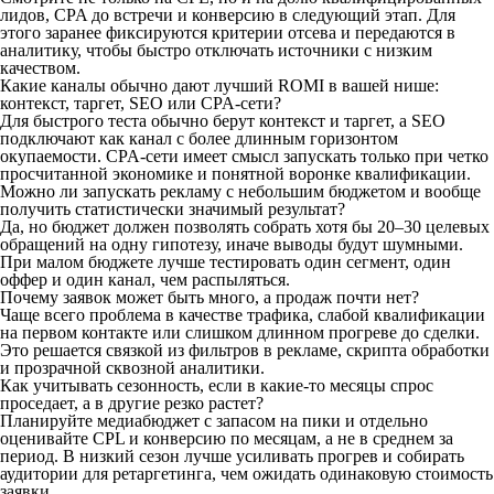
лидов, CPA до встречи и конверсию в следующий этап. Для
этого заранее фиксируются критерии отсева и передаются в
аналитику, чтобы быстро отключать источники с низким
качеством.
Какие каналы обычно дают лучший ROMI в вашей нише:
контекст, таргет, SEO или CPA-сети?
Для быстрого теста обычно берут контекст и таргет, а SEO
подключают как канал с более длинным горизонтом
окупаемости. CPA-сети имеет смысл запускать только при четко
просчитанной экономике и понятной воронке квалификации.
Можно ли запускать рекламу с небольшим бюджетом и вообще
получить статистически значимый результат?
Да, но бюджет должен позволять собрать хотя бы 20–30 целевых
обращений на одну гипотезу, иначе выводы будут шумными.
При малом бюджете лучше тестировать один сегмент, один
оффер и один канал, чем распыляться.
Почему заявок может быть много, а продаж почти нет?
Чаще всего проблема в качестве трафика, слабой квалификации
на первом контакте или слишком длинном прогреве до сделки.
Это решается связкой из фильтров в рекламе, скрипта обработки
и прозрачной сквозной аналитики.
Как учитывать сезонность, если в какие-то месяцы спрос
проседает, а в другие резко растет?
Планируйте медиабюджет с запасом на пики и отдельно
оценивайте CPL и конверсию по месяцам, а не в среднем за
период. В низкий сезон лучше усиливать прогрев и собирать
аудитории для ретаргетинга, чем ожидать одинаковую стоимость
заявки.