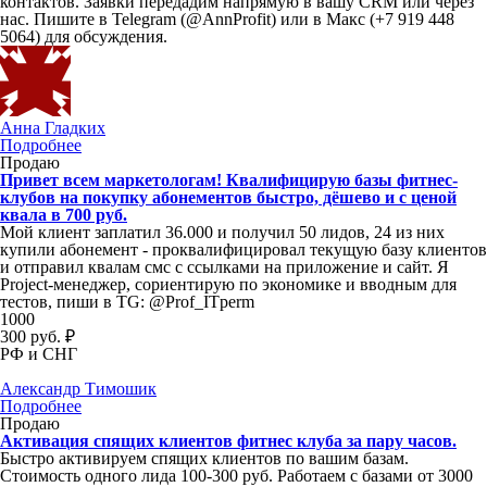
контактов. Заявки передадим напрямую в вашу CRM или через
нас. Пишите в Telegram (@AnnProfit) или в Макс (+7 919 448
5064) для обсуждения.
Анна Гладких
Подробнее
Продаю
Привет всем маркетологам! Квалифицирую базы фитнес-
клубов на покупку абонементов быстро, дёшево и с ценой
квала в 700 руб.
Мой клиент заплатил 36.000 и получил 50 лидов, 24 из них
купили абонемент - проквалифицировал текущую базу клиентов
и отправил квалам смс с ссылками на приложение и сайт. Я
Project-менеджер, сориентирую по экономике и вводным для
тестов, пиши в TG: @Prof_ITperm
1000
300 руб. ₽
РФ и СНГ
Александр Тимошик
Подробнее
Продаю
Активация спящих клиентов фитнес клуба за пару часов.
Быстро активируем спящих клиентов по вашим базам.
Стоимость одного лида 100-300 руб. Работаем с базами от 3000