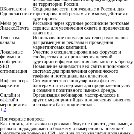
на территории России.
ВКонтакте и
Социальные сети, популярные в России, для
Одноклассники
таргетированной рекламы и взаимодействия с
аудиторией.
Мейл.ру и
Рассылки через крупные российские почтовые
Яндекс.Почта
сервисы для увеличения охвата и привлечения
клиентов.
Телеграм-
Использование популярных телеграм-каналов
каналы
для размещения рекламы и проведения
маркетинговых кампаний.
Локальные
Участие в специализированных форумах и
форумы и
сообществах для привлечения целевой
сообщества
аудитории и формирования лояльности к бренду.
SEO-
Повышение видимости веб-сайта в поисковых
оптимизация
системах для привлечения органического
трафика и потенциальных клиентов.
Инфлюенсер-
Сотрудничество с популярными фитнес-
маркетинг
блогерами и экспертами для продвижения услуг
и создания позитивного имиджа бренда.
Онлайн и
Организация вебинаров, мастер-классов и
оффлайн
других мероприятий для привлечения клиентов
мероприятия
и создания базы подписчиков.
1
2
Популярные вопросы
Как понять, что заявки из рекламы будут не просто дешевыми, а
реально подходящими по бюджету и намерению к покупке?
Смотрите не только на CPL, но и на долю квалифицированных