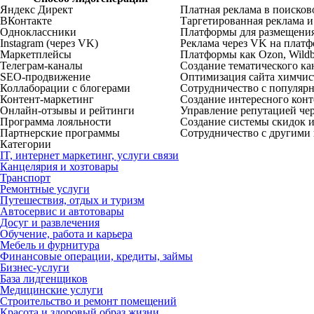
Яндекс Директ
Платная реклама в поисков
ВКонтакте
Таргетированная реклама и
Одноклассники
Платформы для размещения
Instagram (через VK)
Реклама через VK на платф
Маркетплейсы
Платформы как Ozon, Wildbe
Телеграм-каналы
Создание тематического ка
SEO-продвижение
Оптимизация сайта химчис
Коллаборации с блогерами
Сотрудничество с популярн
Контент-маркетинг
Создание интересного конт
Онлайн-отзывы и рейтинги
Управление репутацией чер
Программа лояльности
Создание системы скидок и
Партнерские программы
Сотрудничество с другими
Категории
IT, интернет маркетинг, услуги связи
Канцелярия и хозтовары
Транспорт
Ремонтные услуги
Путешествия, отдых и туризм
Автосервис и автотовары
Досуг и развлечения
Обучение, работа и карьера
Мебель и фурнитура
Финансовые операции, кредиты, займы
Бизнес-услуги
База лидгенщиков
Медицинские услуги
Строительство и ремонт помещений
Красота и здоровый образ жизни