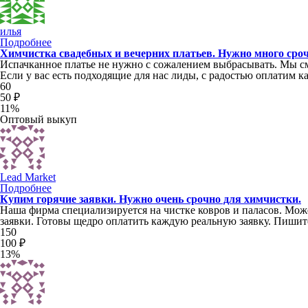
илья
Подробнее
Химчистка свадебных и вечерних платьев. Нужно много сро
Испачканное платье не нужно с сожалением выбрасывать. Мы с
Если у вас есть подходящие для нас лиды, с радостью оплатим к
60
50 ₽
11%
Оптовый выкуп
Lead Market
Подробнее
Купим горячие заявки. Нужно очень срочно для химчистки.
Наша фирма специализируется на чистке ковров и паласов. Мож
заявки. Готовы щедро оплатить каждую реальную заявку. Пишит
150
100 ₽
13%