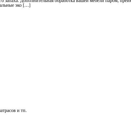
ого запаха. Дополнительная обработка вашей мебели паром, преи
альные эко […]
трасов и тп.