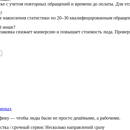
онке с учетом повторных обращений и времени до оплаты. Для э
?
ле накопления статистики по 20–30 квалифицированным обращен
ей нише?
упаковка снижает конверсию и повышает стоимость лида. Проверя
данных
афику — чтобы лиды были не просто дешёвыми, а рабочими.
тка / срочный сервис
Несколько направлений сразу