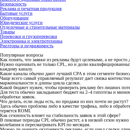
Безопасность
Реклама и печатная продукция
Бытовые услуги
Оборудование
Юридические услуги
Отделочные и строительные материалы
Товары
Перевозки и грузоперевозки
Электроника и электротехника
Риелторы и недвижимость
Популярные вопросы
Как понять, что заявки из рекламы будут целевыми, а не прост
Нужно оценивать не только CPL, но и долю квалифицированных 
каждому каналу.
Какие каналы обычно дают лучший CPA в этом сегменте бизнес
Чаще всего самый управляемый результат дает связка контекстн
маржинальности и длины цикла сделки.
Какой бюджет нужен, чтобы проверить рекламу без лишних пот
Для теста обычно закладывают бюджет на 2–4 гипотезы и миним
обработки заявок.
Что делать, если лиды есть, но продажи из них почти не растут?
Здесь обычно проблема либо в качестве трафика, либо в обработ
теряется ROMI.
Как сезонность влияет на стабильность заявок в этой сфере?
В пиковые периоды CPL обычно растет, а в низкий сезон нужно 
колебания и пересматривать KPI по месяцам.
Можно ли оценить окупаемость рекламы, если цикл сделки дли