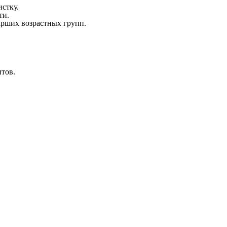
стку.
ти.
арших возрастных групп.
нтов.