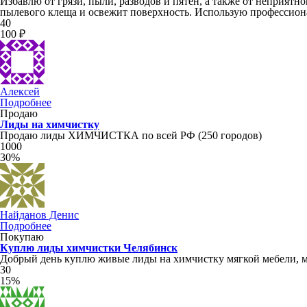
Избавлю от грязи, пыли, разводов и пятен, а также от неприятн
пылевого клеща и освежит поверхность. Использую профессион
40
100 ₽
Алексей
Подробнее
Продаю
Лиды на химчистку
Продаю лиды ХИМЧИСТКА по всей РФ (250 городов)
1000
30%
Найданов Денис
Подробнее
Покупаю
Куплю лиды химчистки Челябинск
Добрый день куплю живые лиды на химчистку мягкой мебели, ма
30
15%