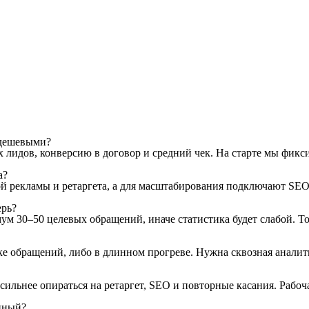
о дешевыми?
лидов, конверсию в договор и средний чек. На старте мы фикс
а?
ой рекламы и ретаргета, а для масштабирования подключают SEO 
ерь?
ум 30–50 целевых обращений, иначе статистика будет слабой. Т
ке обращений, либо в длинном прогреве. Нужна сквозная аналити
сильнее опираться на ретаргет, SEO и повторные касания. Рабо
нный?