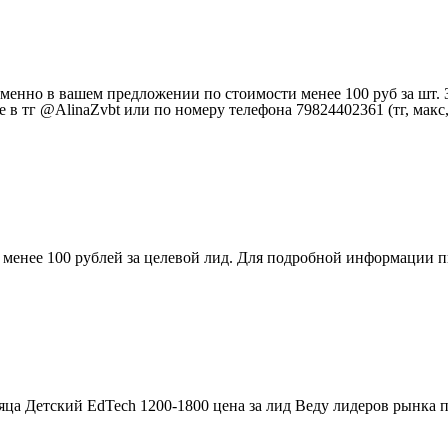
енно в вашем предложении по стоимости менее 100 руб за шт. З
в тг @AlinaZvbt или по номеру телефона 79824402361 (тг, макс,
и менее 100 рублей за целевой лид. Для подробной информации 
сяца Детский EdTech 1200-1800 цена за лид Веду лидеров рынка