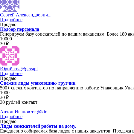
Сергей Александрович...
Подробнее
Продаю
Подбор персонала
Генерируем базу соискателей по вашим вакансиям. Более 180 акк
10000
30 ₽
Юрий тг- @gevapt
Подробнее
Продаю
Свежие лиды упаковщик- грузчик
500+ свежих контактов по направлению работа: Упаковщик Уп
1000
30 ₽
30 рублей контакт
Антон Иванов тг @kir...
Подробнее
Продаю
Лиды соискателей работы на дому.
Ежедневно собираемая база лидов с наших аккаунтов. Продажа в