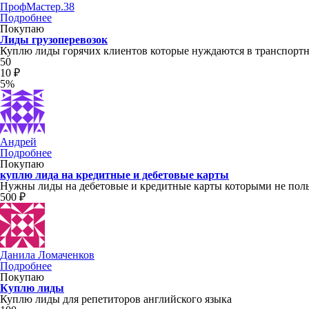
ПрофМастер.38
Подробнее
Покупаю
Лиды грузоперевозок
Куплю лиды горячих клиентов которые нуждаются в транспортны
50
10 ₽
5%
Андрей
Подробнее
Покупаю
куплю лида на кредитные и дебетовые карты
Нужны лиды на дебетовые и кредитные карты которыми не польз
500 ₽
Данила Ломаченков
Подробнее
Покупаю
Куплю лиды
Куплю лиды для репетиторов английского языка