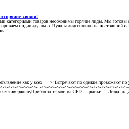
о горячие заявки!
ыми категориями товаров необходимы горячие лиды. Мы готовы д
овариваем индивидуально. Нужны лидгенщики на постоянной осн
нь.
объявление как у всех. |—>"Встречают по одёжке,провожают п
<->-<->-<-><->-<-><-_-><->-<->-<-><->-<->-<-><->-<->-<-><->-
усскоговорящие,Прибалты теряли на CFD — рынке — Лиды по 