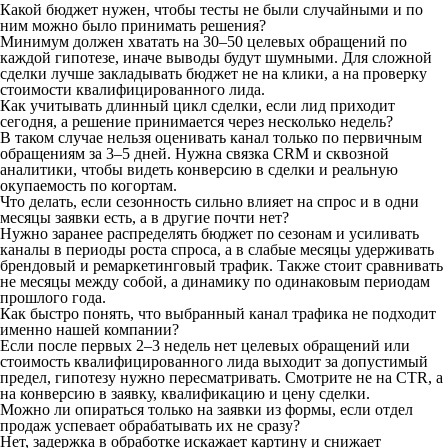
Какой бюджет нужен, чтобы тесты не были случайными и по
ним можно было принимать решения?
Минимум должен хватать на 30–50 целевых обращений по
каждой гипотезе, иначе выводы будут шумными. Для сложной
сделки лучше закладывать бюджет не на клики, а на проверку
стоимости квалифицированного лида.
Как учитывать длинный цикл сделки, если лид приходит
сегодня, а решение принимается через несколько недель?
В таком случае нельзя оценивать канал только по первичным
обращениям за 3–5 дней. Нужна связка CRM и сквозной
аналитики, чтобы видеть конверсию в сделки и реальную
окупаемость по когортам.
Что делать, если сезонность сильно влияет на спрос и в одни
месяцы заявки есть, а в другие почти нет?
Нужно заранее распределять бюджет по сезонам и усиливать
каналы в периоды роста спроса, а в слабые месяцы удерживать
брендовый и ремаркетинговый трафик. Также стоит сравнивать
не месяцы между собой, а динамику по одинаковым периодам
прошлого года.
Как быстро понять, что выбранный канал трафика не подходит
именно нашей компании?
Если после первых 2–3 недель нет целевых обращений или
стоимость квалифицированного лида выходит за допустимый
предел, гипотезу нужно пересматривать. Смотрите не на CTR, а
на конверсию в заявку, квалификацию и цену сделки.
Можно ли опираться только на заявки из формы, если отдел
продаж успевает обрабатывать их не сразу?
Нет, задержка в обработке искажает картину и снижает