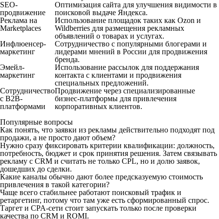
SEO-
Оптимизация сайта для улучшения видимости в
продвижение
поисковой выдаче Яндекса.
Реклама на
Использование площадок таких как Ozon и
Marketplaces
Wildberries для размещения рекламных
объявлений о товарах и услугах.
Инфлюенсер-
Сотрудничество с популярными блогерами и
маркетинг
лидерами мнений в России для продвижения
бренда.
Эмейл-
Использование рассылок для поддержания
маркетинг
контакта с клиентами и продвижения
специальных предложений.
Сотрудничество
Продвижение через специализированные
с B2B-
бизнес-платформы для привлечения
платформами
корпоративных клиентов.
Популярные вопросы
Как понять, что заявки из рекламы действительно подходят под
продажи, а не просто дают объем?
Нужно сразу фиксировать критерии квалификации: должность,
потребность, бюджет и срок принятия решения. Затем связывать
рекламу с CRM и считать не только CPL, но и долю заявок,
дошедших до сделки.
Какие каналы обычно дают более предсказуемую стоимость
привлечения в такой категории?
Чаще всего стабильнее работают поисковый трафик и
ретаргетинг, потому что там уже есть сформированный спрос.
Таргет и CPA-сети стоит запускать только после проверки
качества по CRM и ROMI.