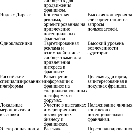
сообществ для
продвижения
франшизы.
Яндекс.Директ
Контекстная
Высокая конверсия за
реклама,
счёт ориентации на
ориентированная на
запросы
привлечение
пользователей.
потенциальных
франчайзи.
Одноклассники
Таргетированная
Высокий уровень
реклама и
вовлеченности
взаимодействие с
аудитории.
сообществами для
привлечения
интереса к
франшизе.
Российские
Размещение
Целевая аудитория,
специализированные
информации о
заинтересованная в
платформы
франшизе на
покупках франшиз.
специализированных
платформах и
форумах.
Локальные
Участие в выставках
Налаживание личных
мероприятия и
и мероприятиях,
контактов с
выставки
посвященных
потенциальными
бизнесу и
франчайзи.
франшизам.
Электронная почта
Рассылка
Персонализированно