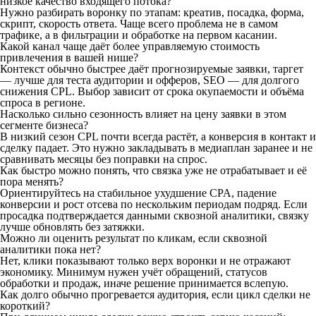
низкое качество входящего потока?
Нужно разбирать воронку по этапам: креатив, посадка, форма,
скрипт, скорость ответа. Чаще всего проблема не в самом
трафике, а в фильтрации и обработке на первом касании.
Какой канал чаще даёт более управляемую стоимость
привлечения в вашей нише?
Контекст обычно быстрее даёт прогнозируемые заявки, таргет
— лучше для теста аудитории и офферов, SEO — для долгого
снижения CPL. Выбор зависит от срока окупаемости и объёма
спроса в регионе.
Насколько сильно сезонность влияет на цену заявки в этом
сегменте бизнеса?
В низкий сезон CPL почти всегда растёт, а конверсия в контакт и
сделку падает. Это нужно закладывать в медиаплан заранее и не
сравнивать месяцы без поправки на спрос.
Как быстро можно понять, что связка уже не отрабатывает и её
пора менять?
Ориентируйтесь на стабильное ухудшение CPA, падение
конверсии и рост отсева по нескольким периодам подряд. Если
просадка подтверждается данными сквозной аналитики, связку
лучше обновлять без затяжки.
Можно ли оценить результат по кликам, если сквозной
аналитики пока нет?
Нет, клики показывают только верх воронки и не отражают
экономику. Минимум нужен учёт обращений, статусов
обработки и продаж, иначе решение принимается вслепую.
Как долго обычно прогревается аудитория, если цикл сделки не
короткий?