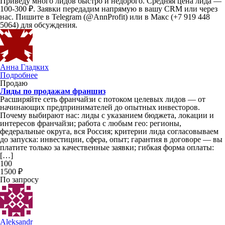
Приведу много лидов быстро и недорого. Средняя цена лида —
100-300 ₽. Заявки передадим напрямую в вашу CRM или через
нас. Пишите в Telegram (@AnnProfit) или в Макс (+7 919 448
5064) для обсуждения.
Анна Гладких
Подробнее
Продаю
Лиды по продажам франшиз
Расширяйте сеть франчайзи с потоком целевых лидов — от
начинающих предпринимателей до опытных инвесторов.
Почему выбирают нас: лиды с указанием бюджета, локации и
интересов франчайзи; работа с любым гео: регионы,
федеральные округа, вся Россия; критерии лида согласовываем
до запуска: инвестиции, сфера, опыт; гарантия в договоре — вы
платите только за качественные заявки; гибкая форма оплаты:
[…]
100
1500 ₽
По запросу
Aleksandr