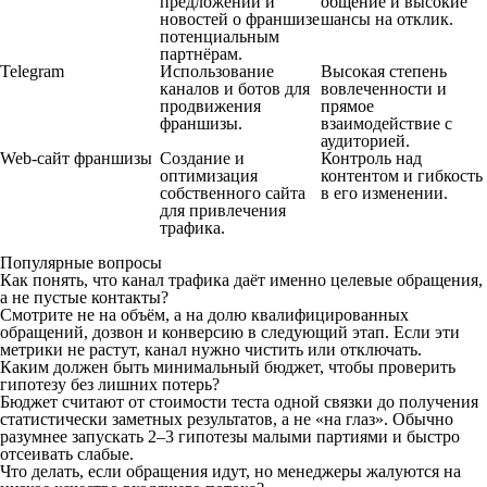
предложений и
общение и высокие
новостей о франшизе
шансы на отклик.
потенциальным
партнёрам.
Telegram
Использование
Высокая степень
каналов и ботов для
вовлеченности и
продвижения
прямое
франшизы.
взаимодействие с
аудиторией.
Web-сайт франшизы
Создание и
Контроль над
оптимизация
контентом и гибкость
собственного сайта
в его изменении.
для привлечения
трафика.
Популярные вопросы
Как понять, что канал трафика даёт именно целевые обращения,
а не пустые контакты?
Смотрите не на объём, а на долю квалифицированных
обращений, дозвон и конверсию в следующий этап. Если эти
метрики не растут, канал нужно чистить или отключать.
Каким должен быть минимальный бюджет, чтобы проверить
гипотезу без лишних потерь?
Бюджет считают от стоимости теста одной связки до получения
статистически заметных результатов, а не «на глаз». Обычно
разумнее запускать 2–3 гипотезы малыми партиями и быстро
отсеивать слабые.
Что делать, если обращения идут, но менеджеры жалуются на