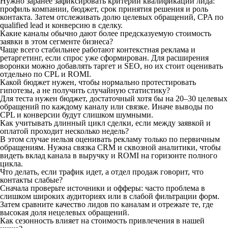
Нужно заранее зафиксировать критерии квалификации лида:
профиль компании, бюджет, срок принятия решения и роль
контакта. Затем отслеживать долю целевых обращений, CPA по
qualified lead и конверсию в сделку.
Какие каналы обычно дают более предсказуемую стоимость
заявки в этом сегменте бизнеса?
Чаще всего стабильнее работают контекстная реклама и
ретаргетинг, если спрос уже сформирован. Для расширения
воронки можно добавлять таргет и SEO, но их стоит оценивать
отдельно по CPL и ROMI.
Какой бюджет нужен, чтобы нормально протестировать
гипотезы, а не получить случайную статистику?
Для теста нужен бюджет, достаточный хотя бы на 20–30 целевых
обращений по каждому каналу или связке. Иначе выводы по
CPL и конверсии будут слишком шумными.
Как учитывать длинный цикл сделки, если между заявкой и
оплатой проходит несколько недель?
В этом случае нельзя оценивать рекламу только по первичным
обращениям. Нужна связка CRM и сквозной аналитики, чтобы
видеть вклад канала в выручку и ROMI на горизонте полного
цикла.
Что делать, если трафик идет, а отдел продаж говорит, что
контакты слабые?
Сначала проверьте источники и офферы: часто проблема в
слишком широких аудиториях или в слабой фильтрации форм.
Затем сравните качество лидов по каналам и отрежьте те, где
высокая доля нецелевых обращений.
Как сезонность влияет на стоимость привлечения в нашей