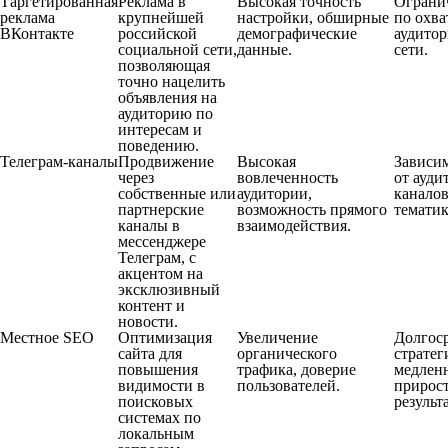
Таргетированная
Реклама в
Высокая точность
Ограни
реклама
крупнейшей
настройки, обширные
по охва
ВКонтакте
российской
демографические
аудитор
социальной сети,
данные.
сети.
позволяющая
точно нацелить
объявления на
аудиторию по
интересам и
поведению.
Телеграм-каналы
Продвижение
Высокая
Зависи
через
вовлеченность
от ауди
собственные или
аудитории,
каналов
партнерские
возможность прямого
тематик
каналы в
взаимодействия.
мессенджере
Телеграм, с
акцентом на
эксклюзивный
контент и
новости.
Местное SEO
Оптимизация
Увеличение
Долгос
сайта для
органического
стратег
повышения
трафика, доверие
медлен
видимости в
пользователей.
прирос
поисковых
результ
системах по
локальным