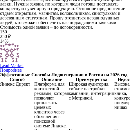
лавки. Нужны заявки, по которым люди готовы поставлять
конкретную сувенирную продукцию. Основное предпочтение
отдаем открыткам, магнитам, колокольчикам, свистулькам и
деревянным статуэткам. Прошу отозваться неравнодушных
людей, кто сможет обеспечить нас подходящими заявками.
Стоимость одной заявки – по договоренности.
150
250 ₽
14%
Lead Market
Подробнее
Эффективные Способы Лидогенерации в России на 2026 год
Способ
Описание
Преимущества
Недос
Яндекс Директ
Платформа для
Широкая аудитория,
Высока
контекстной
гибкие настройки
стоимо
рекламы, которая
кампаний, интеграция
клика,
позволяет
с Метрикой.
конкур
привлекать
популя
целевых
нишах.
клиентов через
объявления в
поисковой
системе Яндекс.