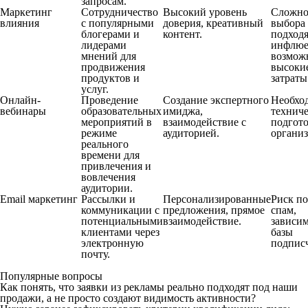
запросам.
Маркетинг
Сотрудничество
Высокий уровень
Сложно
влияния
с популярными
доверия, креативный
выбора
блогерами и
контент.
подход
лидерами
инфлюе
мнений для
возмож
продвижения
высоки
продуктов и
затраты
услуг.
Онлайн-
Проведение
Создание экспертного
Необхо
вебинары
образовательных
имиджа,
технич
мероприятий в
взаимодействие с
подгото
режиме
аудиторией.
организ
реального
времени для
привлечения и
вовлечения
аудитории.
Email маркетинг
Рассылки и
Персонализированные
Риск по
коммуникации с
предложения, прямое
спам,
потенциальными
взаимодействие.
зависим
клиентами через
базы
электронную
подпис
почту.
Популярные вопросы
Как понять, что заявки из рекламы реально подходят под наши
продажи, а не просто создают видимость активности?