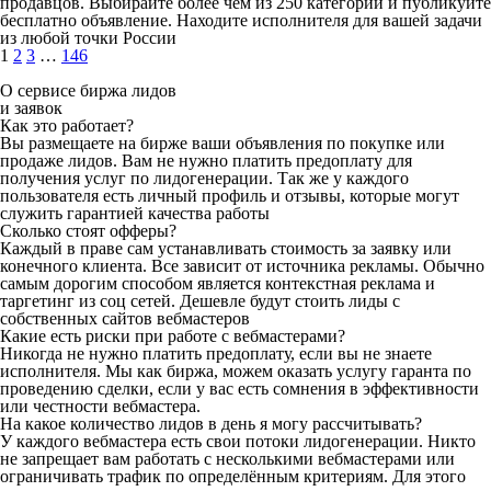
продавцов. Выбирайте более чем из 250 категорий и публикуйте
бесплатно объявление. Находите исполнителя для вашей задачи
из любой точки России
1
2
3
…
146
О сервисе биржа лидов
и заявок
Как это работает?
Вы размещаете на бирже ваши объявления по покупке или
продаже лидов. Вам не нужно платить предоплату для
получения услуг по лидогенерации. Так же у каждого
пользователя есть личный профиль и отзывы, которые могут
служить гарантией качества работы
Сколько стоят офферы?
Каждый в праве сам устанавливать стоимость за заявку или
конечного клиента. Все зависит от источника рекламы. Обычно
самым дорогим способом является контекстная реклама и
таргетинг из соц сетей. Дешевле будут стоить лиды с
собственных сайтов вебмастеров
Какие есть риски при работе с вебмастерами?
Никогда не нужно платить предоплату, если вы не знаете
исполнителя. Мы как биржа, можем оказать услугу гаранта по
проведению сделки, если у вас есть сомнения в эффективности
или честности вебмастера.
На какое количество лидов в день я могу рассчитывать?
У каждого вебмастера есть свои потоки лидогенерации. Никто
не запрещает вам работать с несколькими вебмастерами или
ограничивать трафик по определённым критериям. Для этого