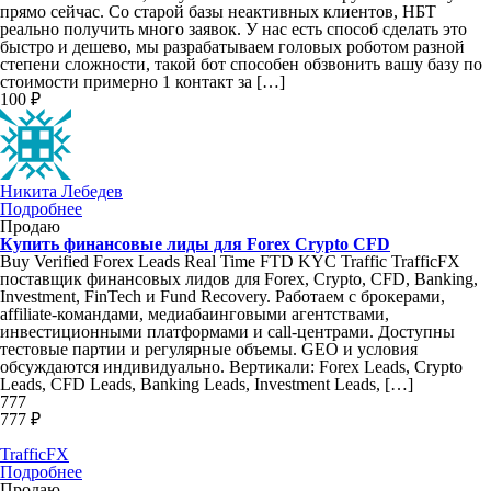
прямо сейчас. Со старой базы неактивных клиентов, НБТ
реально получить много заявок. У нас есть способ сделать это
быстро и дешево, мы разрабатываем головых роботом разной
степени сложности, такой бот способен обзвонить вашу базу по
стоимости примерно 1 контакт за […]
100 ₽
Никита Лебедев
Подробнее
Продаю
Купить финансовые лиды для Forex Crypto CFD
Buy Verified Forex Leads Real Time FTD KYC Traffic TrafficFX
поставщик финансовых лидов для Forex, Crypto, CFD, Banking,
Investment, FinTech и Fund Recovery. Работаем с брокерами,
affiliate-командами, медиабаинговыми агентствами,
инвестиционными платформами и call-центрами. Доступны
тестовые партии и регулярные объемы. GEO и условия
обсуждаются индивидуально. Вертикали: Forex Leads, Crypto
Leads, CFD Leads, Banking Leads, Investment Leads, […]
777
777 ₽
TrafficFX
Подробнее
Продаю